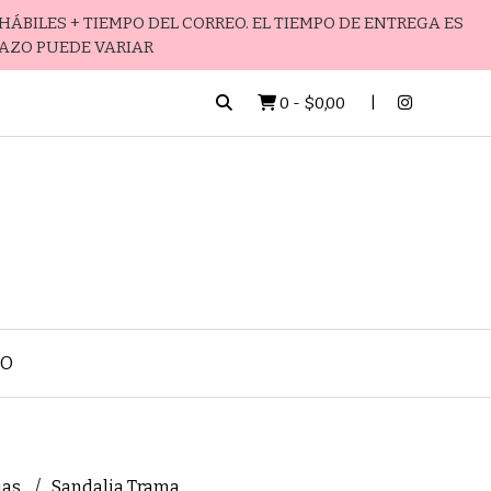
HÁBILES + TIEMPO DEL CORREO. EL TIEMPO DE ENTREGA ES
LAZO PUEDE VARIAR
0
-
$0,00
TO
ias
Sandalia Trama