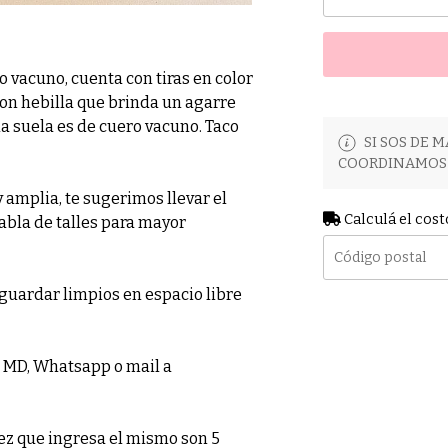
 vacuno, cuenta con tiras en color
 con hebilla que brinda un agarre
la suela es de cuero vacuno. Taco
SI SOS DE M
COORDINAMOS 
amplia, te sugerimos llevar el
Calculá el cost
tabla de talles para mayor
guardar limpios en espacio libre
or MD, Whatsapp o mail a
z que ingresa el mismo son 5