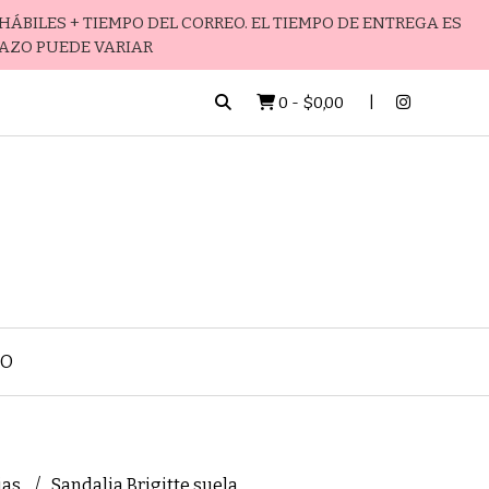
HÁBILES + TIEMPO DEL CORREO. EL TIEMPO DE ENTREGA ES
LAZO PUEDE VARIAR
0
-
$0,00
TO
ias
Sandalia Brigitte suela