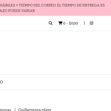
HÁBILES + TIEMPO DEL CORREO. EL TIEMPO DE ENTREGA ES
LAZO PUEDE VARIAR
0
-
$0,00
TO
rminas
Guillermina plata