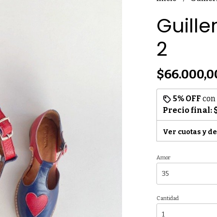
Guill
2
$66.000,0
5% OFF
con
Precio final:
Ver cuotas y d
Amor
Cantidad