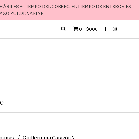
HÁBILES + TIEMPO DEL CORREO. EL TIEMPO DE ENTREGA ES
LAZO PUEDE VARIAR
0
-
$0,00
TO
rminas
Guillermina Corazón 2