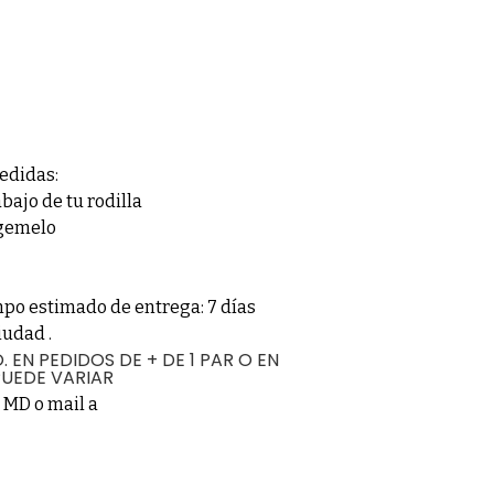
edidas:
abajo de tu rodilla
 gemelo
mpo estimado de entrega: 7 días
iudad .
 EN PEDIDOS DE + DE 1 PAR O EN
PUEDE VARIAR
r MD o mail a