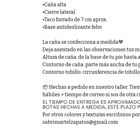
•Caña alta
•Cierre lateral
•Taco forrado de 7 cm aprox.
•Base antideslizante febo
La caña se confecciona a medida🤎
Deja asentado en las observaciones tus m
Altura de caña: de la base de tu pie hasta 
Contorno de caña: parte más ancha de tu
Contorno tobillo: circunferencia de tobillo
📦 Hechas a pedido en nuestro taller. Tie
hábiles + tiempo de correo si sos de otra c
EL TIEMPO DE ENTREGA ES APROXIMADO.
BOTAS HECHAS A MEDIDA, ESTE PLAZO 
Por otros colores y texturas escribinos po
sabrimartelzapatos@gmail.com