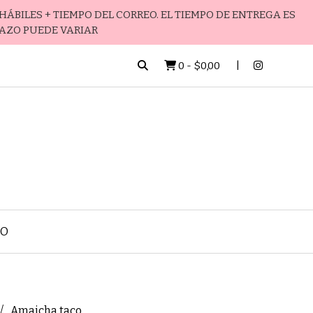
HÁBILES + TIEMPO DEL CORREO. EL TIEMPO DE ENTREGA ES
LAZO PUEDE VARIAR
0
-
$0,00
TO
Amaicha taco